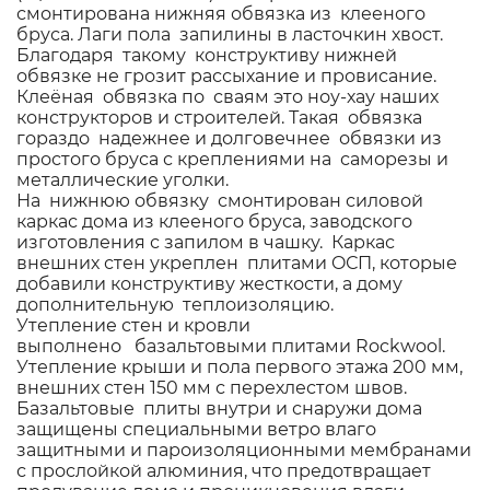
смонтирована нижняя обвязка из клееного
бруса. Лаги пола запилины в ласточкин хвост.
Благодаря такому конструктиву нижней
обвязке не грозит рассыхание и провисание.
Клеёная обвязка по сваям это ноу-хау наших
конструкторов и строителей. Такая обвязка
гораздо надежнее и долговечнее обвязки из
простого бруса с креплениями на саморезы и
металлические уголки.
На нижнюю обвязку смонтирован силовой
каркас дома из клееного бруса, заводского
изготовления с запилом в чашку. Каркас
внешних стен укреплен плитами OСП, которые
добавили конструктиву жесткости, а дому
дополнительную теплоизоляцию.
Утепление стен и кровли
выполнено
базальтовыми плитами Rockwool.
Утепление крыши и пола первого этажа 200 мм,
внешних стен 150 мм с перехлестом швов.
Базальтовые плиты внутри и снаружи дома
защищены специальными ветро влаго
защитными и пароизоляционными мембранами
с прослойкой алюминия, что предотвращает